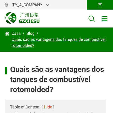
TY_A_COMPANY




Casa
Blog

Quais são as vantagens dos tanques de combustível
rotomolded?
Quais são as vantagens dos
tanques de combustível
rotomolded?
Table of Content
[
Hide
]