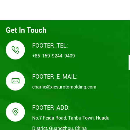
Get In Touch
FOOTER_TEL:

+86-159-9244-9409
FOOTER_E_MAIL:

charlie@xiesurotomolding.com
FOOTER_ADD:

No.7 Feida Road, Tanbu Town, Huadu
District, Guangzhou, China