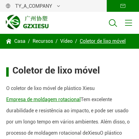
TY_A_COMPANY




Casa
Recursos
Vídeo
Coletor de lixo móvel

Coletor de lixo móvel
O coletor de lixo móvel de plástico Xiesu
Empresa de moldagem rotacional
Tem excelente
durabilidade e resistência ao impacto, e pode ser usado
por um longo tempo em vários ambientes. Além disso, o
processo de moldagem rotacional de
Xiesu
O plástico