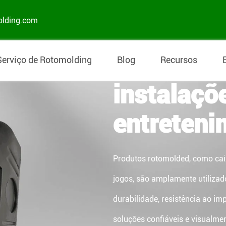
olding.com
Produtos
Serviço de Rotomolding
Blog
Recursos
instalaçõ
entreteni
Produtos rotomolded, como caix
jogos, são amplamente utilizad
durabilidade, resistência ao i
soluções confiáveis e visualme