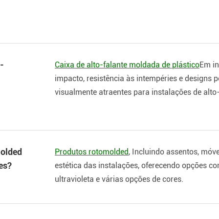
o-
Caixa de alto-falante moldada de plástico
Em in
impacto, resistência às intempéries e designs p
visualmente atraentes para instalações de alto-
molded
Produtos rotomolded
, Incluindo assentos, móv
es?
estética das instalações, oferecendo opções c
ultravioleta e várias opções de cores.