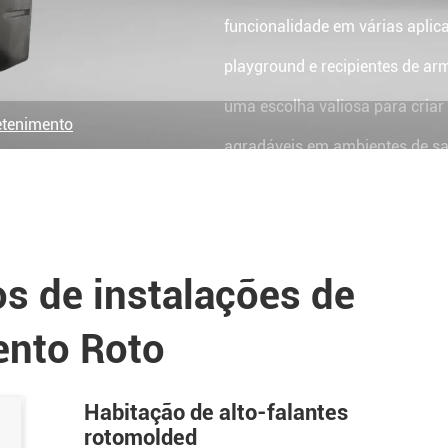
funcionalidade em várias aplic
playground e recipientes de ar
uma escolha valiosa para criar 
etenimento
agradáveis em ambientes de sa
s de instalações de
ento Roto
Habitação de alto-falantes
rotomolded