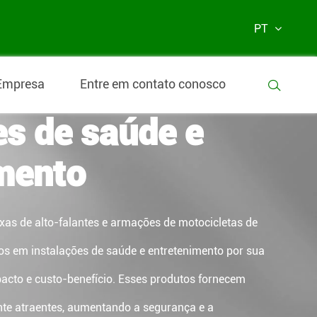
PT
 rotomoldados em
Empresa
Entre em contato conosco

es de saúde e
mento
as de alto-falantes e armações de motocicletas de
os em instalações de saúde e entretenimento por sua
mpacto e custo-benefício. Esses produtos fornecem
nte atraentes, aumentando a segurança e a