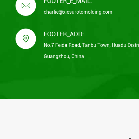
FOOTER_E_MAIL:

charlie@xiesurotomolding.com
FOOTER_ADD:

No.7 Feida Road, Tanbu Town, Huadu Distri
Guangzhou, China