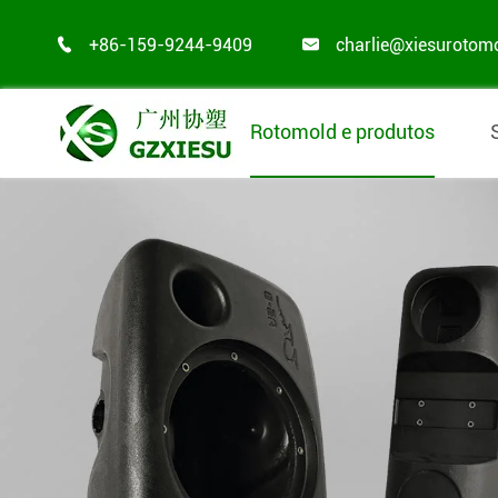
+86-159-9244-9409
charlie@xiesurotom


Rotomold e produtos