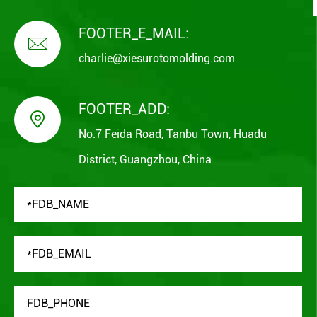
FOOTER_E_MAIL:

charlie@xiesurotomolding.com
FOOTER_ADD:

No.7 Feida Road, Tanbu Town, Huadu
District, Guangzhou, China