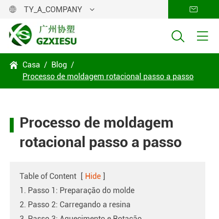
TY_A_COMPANY




Casa
Blog

Processo de moldagem rotacional passo a passo
Processo de moldagem
rotacional passo a passo
Table of Content
[
Hide
]
1. Passo 1: Preparação do molde
2. Passo 2: Carregando a resina
3. Passo 3: Aquecimento e Rotação