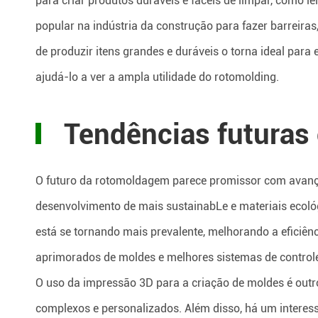
para criar produtos duráveis e fáceis de limpar, como l
popular na indústria da construção para fazer barreir
de produzir itens grandes e duráveis o torna ideal para
ajudá-lo a ver a ampla utilidade do rotomolding.
Tendências futuras
O futuro da rotomoldagem parece promissor com avanço
desenvolvimento de mais sustainabLe e materiais ecol
está se tornando mais prevalente, melhorando a eficiên
aprimorados de moldes e melhores sistemas de controle
O uso da impressão 3D para a criação de moldes é out
complexos e personalizados. Além disso, há um interes