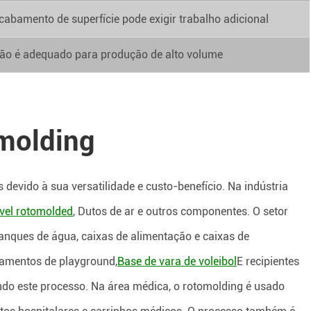
cabamento de superfície pode exigir trabalho adicional
ão é adequado para produção de alto volume
molding
evido à sua versatilidade e custo-benefício. Na indústria
vel rotomolded
, Dutos de ar e outros componentes. O setor
anques de água, caixas de alimentação e caixas de
amentos de playground,
Base de vara de voleibol
E recipientes
 este processo. Na área médica, o rotomolding é usado