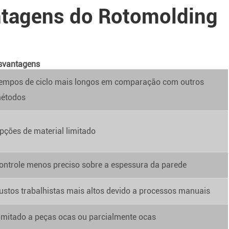
ntagens do Rotomolding
svantagens
empos de ciclo mais longos em comparação com outros
étodos
pções de material limitado
ontrole menos preciso sobre a espessura da parede
ustos trabalhistas mais altos devido a processos manuais
imitado a peças ocas ou parcialmente ocas