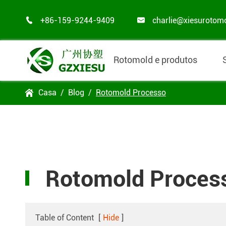
+86-159-9244-9409
charlie@xiesurotom


Rotomold e produtos
Casa
Blog
Rotomold Processo

Rotomold Proces
Table of Content
[
Hide
]