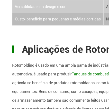
Versatilidade em design e cor
A
Custo-benefício para pequenas e médias corridas
N
Aplicações de Roto
Rotomolding é usado em uma ampla gama de indústrias d
automotiva, é usado para produzir
Tanques de combustí
agrícola se beneficia de produtos rotomoldados, como t
equipamentos. Bens de consumo, como caiaques, equip
de armazenamento também são comumente feitos usando