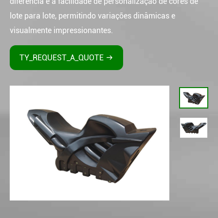
diferencia é a facilidade de personalização de cores de
lote para lote, permitindo variações dinâmicas e
visualmente impressionantes.
TY_REQUEST_A_QUOTE
