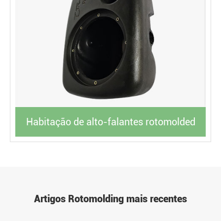
Habitação de alto-falantes rotomolded
Artigos Rotomolding mais recentes