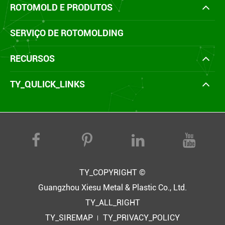
ROTOMOLD E PRODUTOS
SERVIÇO DE ROTOMOLDING
RECURSOS
TY_QULICK_LINKS
TY_COPYRIGHT ©
Guangzhou Xiesu Metal & Plastic Co., Ltd.
TY_ALL_RIGHT
TY_SIREMAP
TY_PRIVACY_POLICY