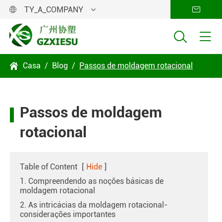
TY_A_COMPANY




Casa
Blog
Passos de moldagem rotacional

Passos de moldagem
rotacional
Table of Content
[
Hide
]
1. Compreendendo as noções básicas de
moldagem rotacional
2. As intricácias da moldagem rotacional-
considerações importantes